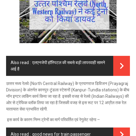
Also read :
एलएनजेपी हॉस्पिटल की सबसे बड़ी लापरवाही सामने
आई है
उत्‍तर मध्‍य रेलवे (North Central Railway) के प्रयागराज ड‍िव‍िजन (Prayagraj
Division) के अंतर्गत कानपुर-टुंडला स्टेशनों (Kanpur-Tundla stations) के बीच
नॉन इण्टर लाकिंग कार्य क‍िया जा रहा है. इसकी वजह से रेलवे (Indian Railways) की
ओर से ट्रेफ‍िक ब्‍लॉक ल‍िया जा रहा है ज‍िसकी वजह से इस रूट पर 12 अप्रैल तक रेल
यातायात सेवा प्रभा‍व‍ित रहेगी.
इस कार्य के कारण निम्न ट्रेनों का मार्ग परिवर्तित एवं रेगुलेट रहेगा –
Also read :
good news for train passenger