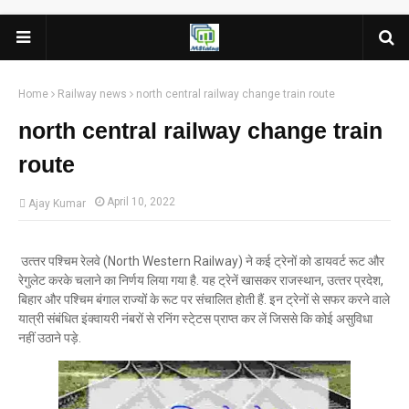
Home
Railway news
north central railway change train route
north central railway change train
route
April 10, 2022
Ajay Kumar
उत्‍तर पश्‍च‍िम रेलवे (North Western Railway) ने कई ट्रेनों को डायवर्ट रूट और
रेगुलेट करके चलाने का न‍िर्णय ल‍िया गया है. यह ट्रेनें खासकर राजस्‍थान, उत्‍तर प्रदेश,
ब‍िहार और पश्‍च‍िम बंगाल राज्‍यों के रूट पर संचाल‍ित होती हैं. इन ट्रेनों से सफर करने वाले
यात्री संबंध‍ित इंक्‍वायरी नंबरों से रनिंग स्‍टे्टस प्राप्‍त कर लें ज‍िससे क‍ि कोई असुव‍िधा
नहीं उठाने पड़े.