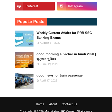
Popular Posts
Weekly Current Affairs for RRB SSC
Banking Exams
August 31, 2020
good morning suvichar in hindi 2020 |
सुप्रभात सुविचार
June 19, 2020
good news for train passenger
April 17, 2022
Home
About
Contact Us
Copyright ©
2026
Madstatus, GK, Curren Affairs quiz