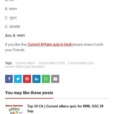
A. चीन
B. जापान
C. भूटान
D. बांग्लादेश
Ans. B. जापान
If you like this
Current Affairs quiz in hindi
please share it with
your friends.
Tags:
Current affairs
current affairs 2020
Current affairs quiz
current affairs quiz questions
You may like these posts
Top 10 CA | Current affairs quiz for RRB, SSC 29
Sep