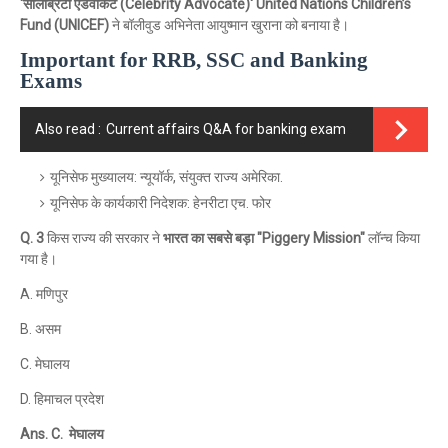
‘सेलिब्रिटी एडवोकेट (Celebrity Advocate)' United Nations Children’s
Fund (UNICEF)
ने बॉलीवुड अभिनेता आयुष्मान खुराना को बनाया है।
Important for RRB, SSC and Banking
Exams
Also read :
Current affairs Q&A for banking exam
यूनिसेफ मुख्यालय: न्यूयॉर्क, संयुक्त राज्य अमेरिका.
यूनिसेफ के कार्यकारी निदेशक: हेनरीटा एच. फोर
Q. 3
किस राज्य की सरकार ने
भारत का सबसे बड़ा "Piggery Mission"
लॉन्च किया
गया है।
A. मणिपुर
B. असम
C. मेघालय
D. हिमाचल प्रदेश
Ans. C. मेघालय