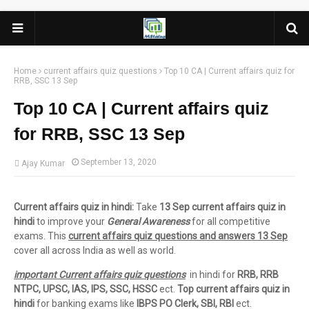
Home
current affairs quiz questions
Top 10 CA | Current affairs quiz for
RRB, SSC 13 Sep
Top 10 CA | Current affairs quiz
for RRB, SSC 13 Sep
September 13, 2020
Ajay Kumar
Current affairs quiz in hindi:
Take
13 Sep current affairs quiz in
hindi
to improve your
General Awareness
for all competitive
exams. This
current affairs quiz questions and answers 13 Sep
cover all across India as well as world.
important Current affairs quiz questions
in hindi for
RRB, RRB
NTPC, UPSC, IAS, IPS, SSC, HSSC
ect.
Top current affairs quiz in
hindi
for banking exams like
IBPS PO Clerk, SBI, RBI
ect.