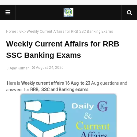
Home
Gk
Weekly Current Affairs for RRB SSC Banking Exams
Weekly Current Affairs for RRB
SSC Banking Exams
August 24, 2020
Ajay Kumar
Here is
Weekly current affairs
16 Aug to 23
Aug questions and
answers for
RRB, SSC and Banking exams.