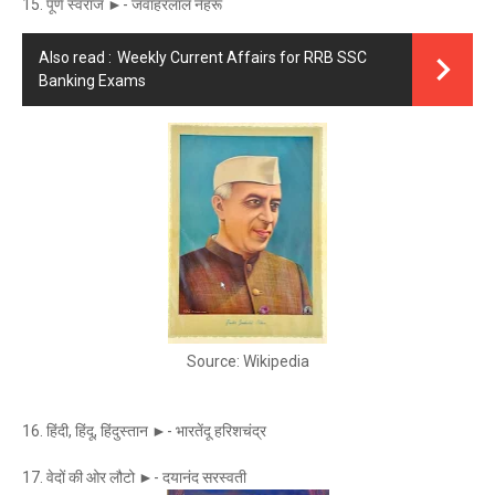
15. पूर्ण स्वराज ►- जवाहरलाल नेहरू
Also read :
Weekly Current Affairs for RRB SSC
Banking Exams
Source: Wikipedia
16. हिंदी, हिंदू, हिंदुस्तान ►- भारतेंदू हरिशचंद्र
17. वेदों की ओर लौटो ►- दयानंद सरस्वती